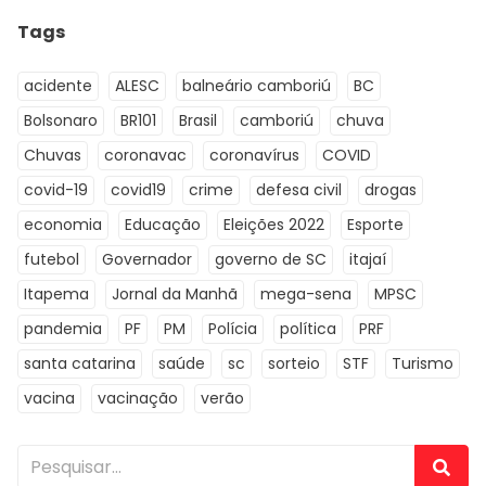
Tags
acidente
ALESC
balneário camboriú
BC
Bolsonaro
BR101
Brasil
camboriú
chuva
Chuvas
coronavac
coronavírus
COVID
covid-19
covid19
crime
defesa civil
drogas
economia
Educação
Eleições 2022
Esporte
futebol
Governador
governo de SC
itajaí
Itapema
Jornal da Manhã
mega-sena
MPSC
pandemia
PF
PM
Polícia
política
PRF
santa catarina
saúde
sc
sorteio
STF
Turismo
vacina
vacinação
verão