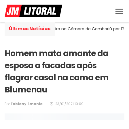
Últimas Notícias
o Portella assume cadeira na Câmara de Camboriú por 120 dia
Homem mata amante da
esposa a facadas após
flagrar casal na cama em
Blumenau
Por
Fabiany Smania
|
23/01/2021 10:09