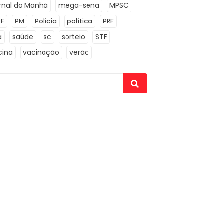
rnal da Manhã
mega-sena
MPSC
PF
PM
Polícia
política
PRF
a
saúde
sc
sorteio
STF
cina
vacinação
verão