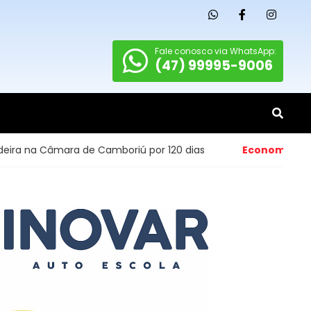
Fale conosco via WhatsApp:
(47) 99995-9006
 Câmara de Camboriú por 120 dias
Economia
- Abertura