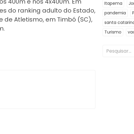
os 400m e nos 4x400m. Em
Itapema
Jo
es do ranking adulto do Estado,
pandemia
 de Atletismo, em Timbó (SC),
santa catarin
m.
Turismo
va