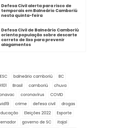
Defesa Civil alerta para risco de
temporais em Balneário Camboriú
nesta quinta-feira
Defesa Civil de Balneário Camboriú
orienta população sobre descarte
correto de lixo para prevenir
alagamentos
LESC
balneário camboriú
BC
R101
Brasil
camboriú
chuva
ronavac
coronavírus
COVID
vid19
crime
defesa civil
drogas
Educação
Eleições 2022
Esporte
ernador
governo de SC
itajaí