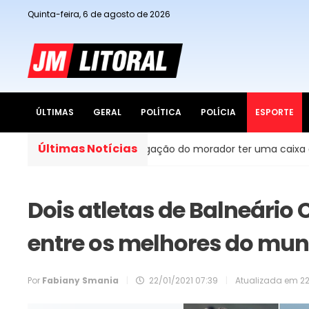
Quinta-feira, 6 de agosto de 2026
ÚLTIMAS
GERAL
POLÍTICA
POLÍCIA
ESPORTE
Últimas Notícias
dades do Brasil, é obrigação do morador ter uma caixa d’água
Dois atletas de Balneário
entre os melhores do mun
Por
Fabiany Smania
|
22/01/2021 07:39
|
Atualizada em
22