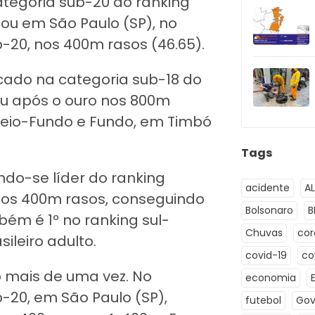
ategoria sub-20 do ranking
tou em São Paulo (SP), no
-20, nos 400m rasos (46.65).
locado na categoria sub-18 do
u após o ouro nos 800m
Meio-Fundo e Fundo, em Timbó
Tags
ndo-se líder do ranking
acidente
A
 nos 400m rasos, conseguindo
Bolsonaro
B
bém é 1º no ranking sul-
Chuvas
co
ileiro adulto.
covid-19
co
o mais de uma vez. No
economia
-20, em São Paulo (SP),
futebol
Gov