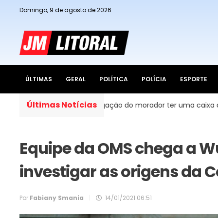
Domingo, 9 de agosto de 2026
ÚLTIMAS
GERAL
POLÍTICA
POLÍCIA
ESPORTE
Últimas Notícias
do Brasil, é obrigação do morador ter uma caixa d’água em c
Equipe da OMS chega a 
investigar as origens da 
Por
Fabiany Smania
|
14/01/2021 06:51