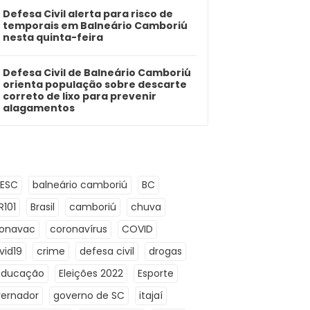
Defesa Civil alerta para risco de
temporais em Balneário Camboriú
nesta quinta-feira
Defesa Civil de Balneário Camboriú
orienta população sobre descarte
correto de lixo para prevenir
alagamentos
LESC
balneário camboriú
BC
R101
Brasil
camboriú
chuva
ronavac
coronavírus
COVID
vid19
crime
defesa civil
drogas
Educação
Eleições 2022
Esporte
ernador
governo de SC
itajaí