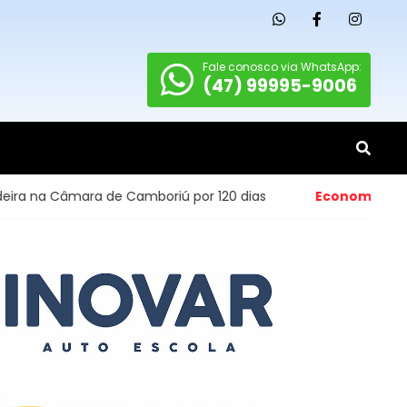
Fale conosco via WhatsApp:
(47) 99995-9006
ra de Camboriú por 120 dias
Economia
- Abertura de pe