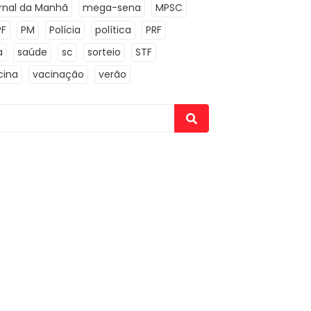
rnal da Manhã
mega-sena
MPSC
PF
PM
Polícia
política
PRF
a
saúde
sc
sorteio
STF
cina
vacinação
verão