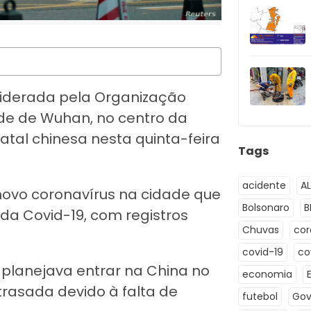
 liderada pela Organização
de de Wuhan, no centro da
atal chinesa nesta quinta-feira
Tags
acidente
A
 novo coronavírus na cidade que
Bolsonaro
B
 da Covid-19, com registros
Chuvas
co
covid-19
co
 planejava entrar na China no
economia
atrasada devido à falta de
futebol
Gov