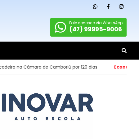
Fale conosco via WhatsApp:
(47) 99995-9006
a Câmara de Camboriú por 120 dias
Economia
- Abertura