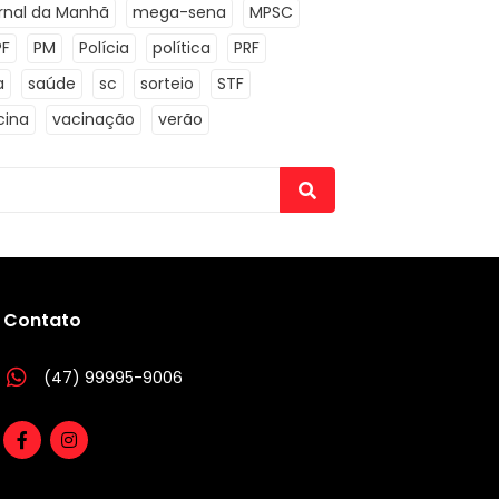
rnal da Manhã
mega-sena
MPSC
PF
PM
Polícia
política
PRF
a
saúde
sc
sorteio
STF
cina
vacinação
verão
Contato
(47) 99995-9006