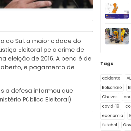
io do Sul, a maior cidade do
ustiça Eleitoral pelo crime de
na eleição de 2016. A pena é de
Tags
al aberto, e pagamento de
acidente
A
Bolsonaro
B
as a defesa informou que
Chuvas
co
ério Público Eleitoral).
covid-19
co
economia
futebol
Gov