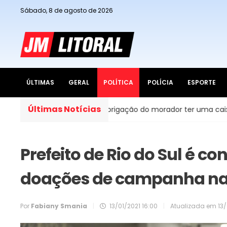
Sábado, 8 de agosto de 2026
ÚLTIMAS
GERAL
POLÍTICA
POLÍCIA
ESPORTE
Últimas Notícias
dades do Brasil, é obrigação do morador ter uma caixa d’água
Prefeito de Rio do Sul é c
doações de campanha nas 
Por
Fabiany Smania
|
13/01/2021 16:00
|
Atualizada em
13/