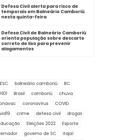
Defesa Civil alerta para risco de
temporais em Balneário Camboriú
nesta quinta-feira
Defesa Civil de Balneário Camboriú
orienta população sobre descarte
correto de lixo para prevenir
alagamentos
LESC
balneário camboriú
BC
R101
Brasil
camboriú
chuva
ronavac
coronavírus
COVID
vid19
crime
defesa civil
drogas
Educação
Eleições 2022
Esporte
ernador
governo de SC
itajaí