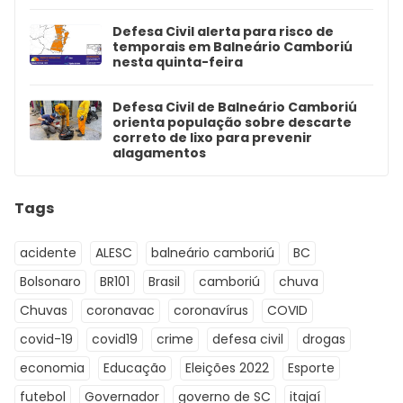
Defesa Civil alerta para risco de
temporais em Balneário Camboriú
nesta quinta-feira
Defesa Civil de Balneário Camboriú
orienta população sobre descarte
correto de lixo para prevenir
alagamentos
Tags
acidente
ALESC
balneário camboriú
BC
Bolsonaro
BR101
Brasil
camboriú
chuva
Chuvas
coronavac
coronavírus
COVID
covid-19
covid19
crime
defesa civil
drogas
economia
Educação
Eleições 2022
Esporte
futebol
Governador
governo de SC
itajaí