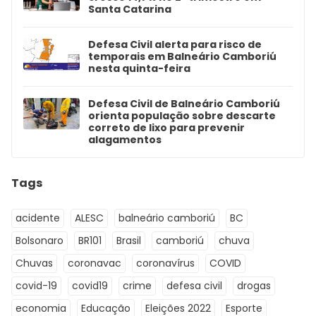
Santa Catarina
Defesa Civil alerta para risco de
temporais em Balneário Camboriú
nesta quinta-feira
Defesa Civil de Balneário Camboriú
orienta população sobre descarte
correto de lixo para prevenir
alagamentos
Tags
acidente
ALESC
balneário camboriú
BC
Bolsonaro
BR101
Brasil
camboriú
chuva
Chuvas
coronavac
coronavírus
COVID
covid-19
covid19
crime
defesa civil
drogas
economia
Educação
Eleições 2022
Esporte