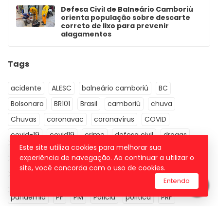
Defesa Civil de Balneário Camboriú
orienta população sobre descarte
correto de lixo para prevenir
alagamentos
Tags
acidente
ALESC
balneário camboriú
BC
Bolsonaro
BR101
Brasil
camboriú
chuva
Chuvas
coronavac
coronavírus
COVID
covid-19
covid19
crime
defesa civil
drogas
Este site utiliza cookies para melhorar sua
economia
Educação
Eleições 2022
Esporte
experiência de navegação. Ao continuar a utilizar o
futebol
Governador
governo de SC
itajaí
site, você concorda com o uso de cookies.
Entendo
Itapema
Jornal da Manhã
mega-sena
MPSC
pandemia
PF
PM
Polícia
política
PRF
santa catarina
saúde
sc
sorteio
STF
Turismo