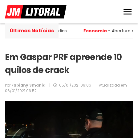
Últimas Notícias
de Camboriú por 120 dias
Economia
- Abertura de peque
Em Gaspar PRF apreende 10
quilos de crack
Por
Fabiany Smania
|
05/01/2021 09:06
|
Atualizada em
06/01/2021 06:52