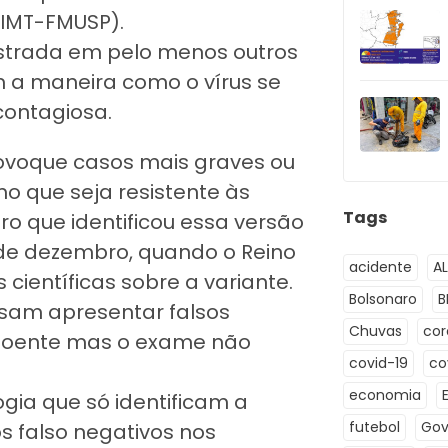
(IMT-FMUSP).
egistrada em pelo menos outros
m a maneira como o vírus se
contagiosa.
rovoque casos mais graves ou
 que seja resistente às
Tags
iro que identificou essa versão
 de dezembro, quando o Reino
acidente
A
científicas sobre a variante.
Bolsonaro
B
sam apresentar falsos
Chuvas
co
doente mas o exame não
covid-19
co
economia
ogia que só identificam a
futebol
Gov
s falso negativos nos