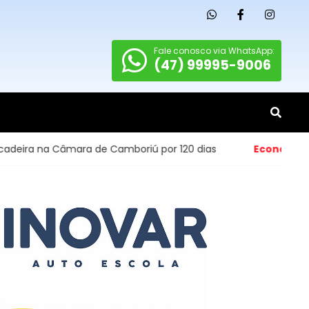
Fale conosco via WhatsApp:
(47) 99995-9006
 na Câmara de Camboriú por 120 dias
Economia
- Abertu