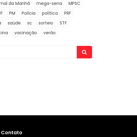
rnal da Manhã
mega-sena
MPSC
PF
PM
Polícia
política
PRF
a
saúde
sc
sorteio
STF
cina
vacinação
verão
Contato