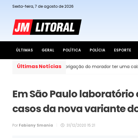
Sexta-feira, 7 de agosto de 2026
ÚLTIMAS
GERAL
POLÍTICA
POLÍCIA
ESPORTE
Últimas Notícias
cidades do Brasil, é obrigação do morador ter uma caixa d’á
Em São Paulo laboratório 
casos da nova variante d
Por
Fabiany Smania
|
31/12/2020 15:21