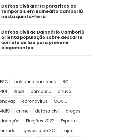
Defesa Civil alerta para risco de
temporais em Balneário Camboriú
nesta quinta-feira
Defesa Civil de Balneário Camboriú
orienta população sobre descarte
correto de lixo para prevenir
alagamentos
LESC
balneário camboriú
BC
R101
Brasil
camboriú
chuva
ronavac
coronavírus
COVID
vid19
crime
defesa civil
drogas
Educação
Eleições 2022
Esporte
ernador
governo de SC
itajaí