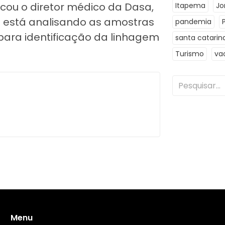
icou o diretor médico da Dasa,
Itapema
Jo
que está analisando as amostras
pandemia
para identificação da linhagem
santa catarin
Turismo
va
Menu