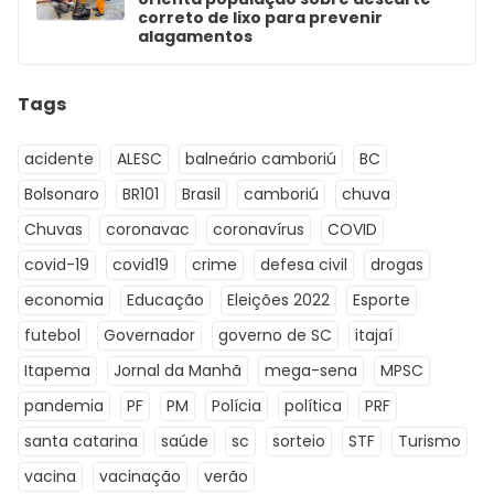
correto de lixo para prevenir
alagamentos
Tags
acidente
ALESC
balneário camboriú
BC
Bolsonaro
BR101
Brasil
camboriú
chuva
Chuvas
coronavac
coronavírus
COVID
covid-19
covid19
crime
defesa civil
drogas
economia
Educação
Eleições 2022
Esporte
futebol
Governador
governo de SC
itajaí
Itapema
Jornal da Manhã
mega-sena
MPSC
pandemia
PF
PM
Polícia
política
PRF
santa catarina
saúde
sc
sorteio
STF
Turismo
vacina
vacinação
verão