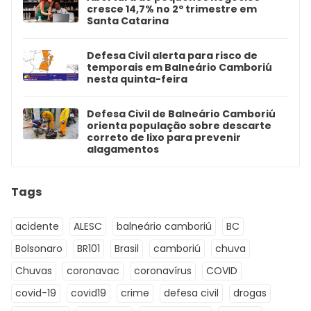
cresce 14,7% no 2º trimestre em
Santa Catarina
Defesa Civil alerta para risco de
temporais em Balneário Camboriú
nesta quinta-feira
Defesa Civil de Balneário Camboriú
orienta população sobre descarte
correto de lixo para prevenir
alagamentos
Tags
acidente
ALESC
balneário camboriú
BC
Bolsonaro
BR101
Brasil
camboriú
chuva
Chuvas
coronavac
coronavírus
COVID
covid-19
covid19
crime
defesa civil
drogas