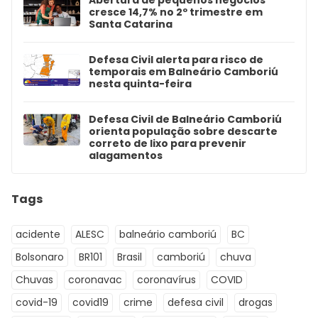
Abertura de pequenos negócios
cresce 14,7% no 2º trimestre em
Santa Catarina
Defesa Civil alerta para risco de
temporais em Balneário Camboriú
nesta quinta-feira
Defesa Civil de Balneário Camboriú
orienta população sobre descarte
correto de lixo para prevenir
alagamentos
Tags
acidente
ALESC
balneário camboriú
BC
Bolsonaro
BR101
Brasil
camboriú
chuva
Chuvas
coronavac
coronavírus
COVID
covid-19
covid19
crime
defesa civil
drogas