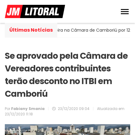
Últimas Notícias
 Portella assume cadeira na Câmara de Camboriú por 120 dias
Se aprovado pela Câmara de
Vereadores contribuintes
terão desconto no ITBI em
Camboriú
Por
Fabiany Smania
|
23/12/2020 09:04
|
Atualizada em
23/12/2020 11:18