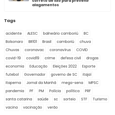
correto de lixo para prevenir
alagamentos
Tags
acidente
ALESC
balneário camboriú
BC
Bolsonaro
BR101
Brasil
camboriú
chuva
Chuvas
coronavac
coronavírus
COVID
covid-19
covid19
crime
defesa civil
drogas
economia
Educação
Eleições 2022
Esporte
futebol
Governador
governo de SC
itajaí
Itapema
Jornal da Manhã
mega-sena
MPSC
pandemia
PF
PM
Polícia
política
PRF
santa catarina
saúde
sc
sorteio
STF
Turismo
vacina
vacinação
verão