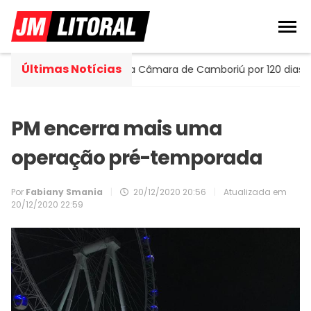
Últimas Notícias
 assume cadeira na Câmara de Camboriú por 120 dias
Ec
PM encerra mais uma
operação pré-temporada
Por
Fabiany Smania
|
20/12/2020 20:56
|
Atualizada em
20/12/2020 22:59