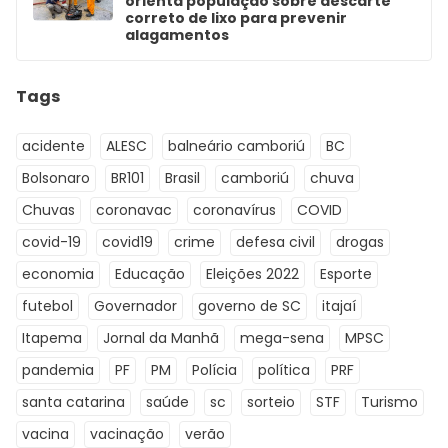
orienta população sobre descarte
correto de lixo para prevenir
alagamentos
Tags
acidente
ALESC
balneário camboriú
BC
Bolsonaro
BR101
Brasil
camboriú
chuva
Chuvas
coronavac
coronavírus
COVID
covid-19
covid19
crime
defesa civil
drogas
economia
Educação
Eleições 2022
Esporte
futebol
Governador
governo de SC
itajaí
Itapema
Jornal da Manhã
mega-sena
MPSC
pandemia
PF
PM
Polícia
política
PRF
santa catarina
saúde
sc
sorteio
STF
Turismo
vacina
vacinação
verão