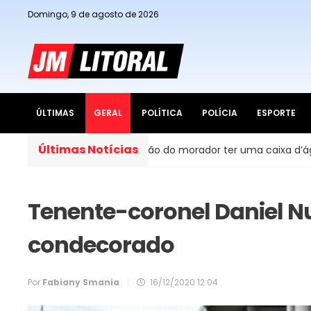
Domingo, 9 de agosto de 2026
ÚLTIMAS
GERAL
POLÍTICA
POLÍCIA
ESPORTE
Últimas Notícias
il, é obrigação do morador ter uma caixa d’água em casa?
Tenente-coronel Daniel N
condecorado
Por
Fabiany Smania
|
16/12/2020 12:04