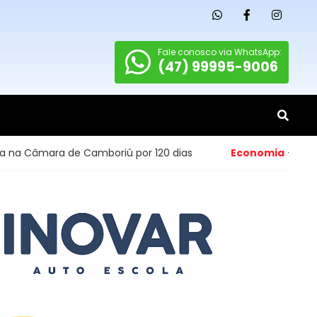
Fale conosco via WhatsApp:
(47) 99995-9006
mboriú por 120 dias
Economia
- Abertura de pequenos 