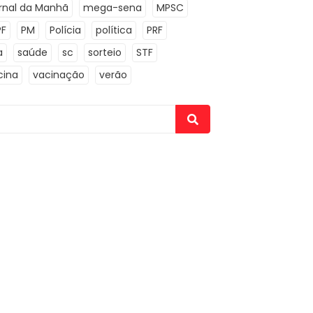
rnal da Manhã
mega-sena
MPSC
PF
PM
Polícia
política
PRF
a
saúde
sc
sorteio
STF
cina
vacinação
verão