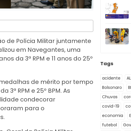
ão de Polícia Militar juntamente
realizou em Navegantes, uma
 anos da 3ª RPM e 11 anos do 25º
Tags
acidente
A
 medalhas de mérito por tempo
Bolsonaro
B
a 3ª RPM e 25º BPM. As
Chuvas
co
lidade condecorar
covid-19
co
aboraram para o
economia
s.
futebol
Gov