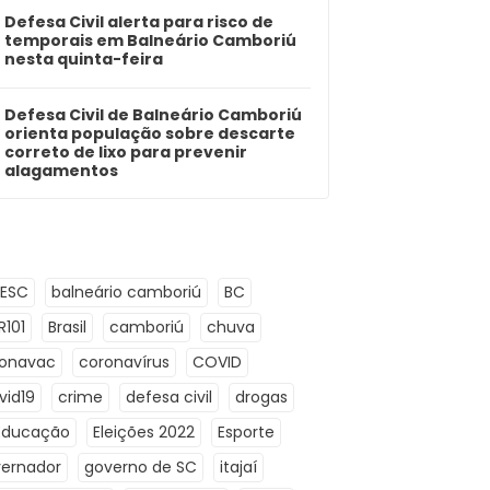
Defesa Civil alerta para risco de
temporais em Balneário Camboriú
nesta quinta-feira
Defesa Civil de Balneário Camboriú
orienta população sobre descarte
correto de lixo para prevenir
alagamentos
LESC
balneário camboriú
BC
R101
Brasil
camboriú
chuva
ronavac
coronavírus
COVID
vid19
crime
defesa civil
drogas
Educação
Eleições 2022
Esporte
ernador
governo de SC
itajaí