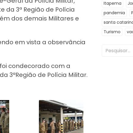
Geral da Polícia Militar,
Itapema
Jo
 da 3ª Região de Polícia
pandemia
além dos demais Militares e
santa catarin
Turismo
va
tendo em vista a observância
M foi condecorado com a
 3ªRegião de Polícia Militar.