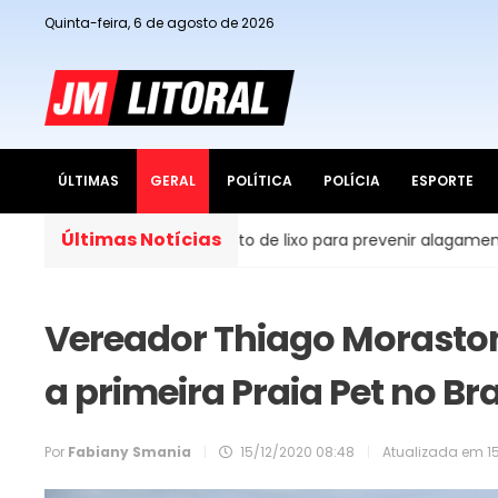
Quinta-feira, 6 de agosto de 2026
ÚLTIMAS
GERAL
POLÍTICA
POLÍCIA
ESPORTE
Últimas Notícias
carte correto de lixo para prevenir alagamentos
Cambo
Vereador Thiago Morastoni 
a primeira Praia Pet no Bra
Por
Fabiany Smania
|
15/12/2020 08:48
|
Atualizada em
1