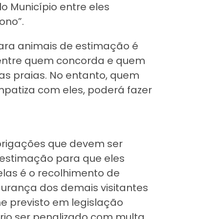
o Município entre eles
ono”.
ara animais de estimação é
 entre quem concorda e quem
s praias. No entanto, quem
patiza com eles, poderá fazer
brigações que devem ser
 estimação para que eles
las é o recolhimento de
gurança dos demais visitantes
me previsto em legislação
ário ser penalizado com multa