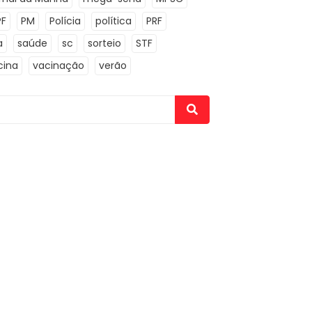
PF
PM
Polícia
política
PRF
a
saúde
sc
sorteio
STF
cina
vacinação
verão