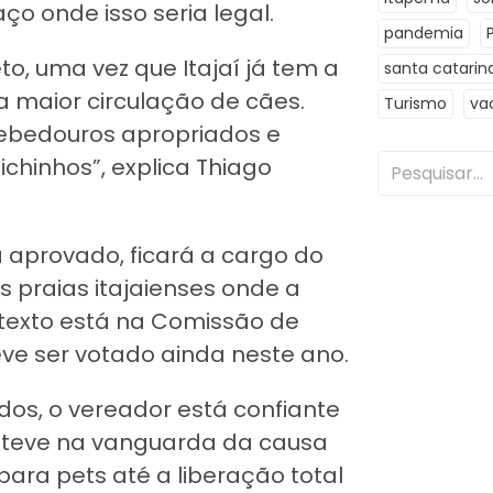
ço onde isso seria legal.
pandemia
to, uma vez que Itajaí já tem a
santa catarin
 maior circulação de cães.
Turismo
va
bebedouros apropriados e
chinhos”, explica Thiago
a aprovado, ficará a cargo do
s praias itajaienses onde a
 texto está na Comissão de
eve ser votado ainda neste ano.
os, o vereador está confiante
esteve na vanguarda da causa
ara pets até a liberação total