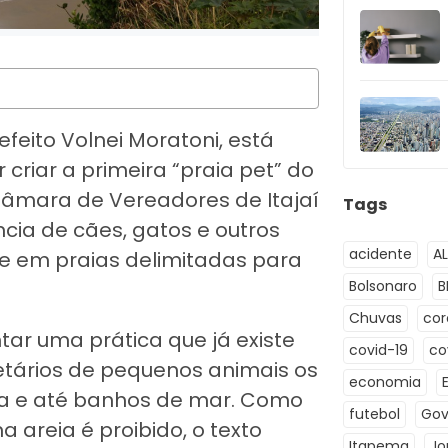
efeito Volnei Moratoni, está
criar a primeira “praia pet” do
 Câmara de Vereadores de Itajaí
Tags
cia de cães, gatos e outros
acidente
A
e em praias delimitadas para
Bolsonaro
B
Chuvas
co
ar uma prática que já existe
covid-19
co
etários de pequenos animais os
economia
ia e até banhos de mar. Como
futebol
Gov
 areia é proibido, o texto
Itapema
Jo