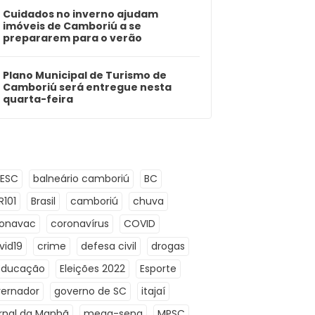
Cuidados no inverno ajudam
imóveis de Camboriú a se
prepararem para o verão
Plano Municipal de Turismo de
Camboriú será entregue nesta
quarta-feira
LESC
balneário camboriú
BC
R101
Brasil
camboriú
chuva
ronavac
coronavírus
COVID
vid19
crime
defesa civil
drogas
Educação
Eleições 2022
Esporte
ernador
governo de SC
itajaí
rnal da Manhã
mega-sena
MPSC