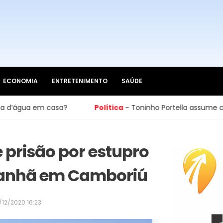
ECONOMIA
ENTRETENIMENTO
SAÚDE
a em casa?
Política
- Toninho Portella assume cadeira 
risão por estupro
 manhã em Camboriú
/12/2020 16:23