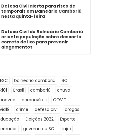
Defesa Civil alerta para risco de
temporais em Balneário Camboriú
nesta quinta-feira
Defesa Civil de Balneário Camboriú
orienta população sobre descarte
correto de lixo para prevenir
alagamentos
LESC
balneário camboriú
BC
R101
Brasil
camboriú
chuva
ronavac
coronavírus
COVID
vid19
crime
defesa civil
drogas
Educação
Eleições 2022
Esporte
ernador
governo de SC
itajaí