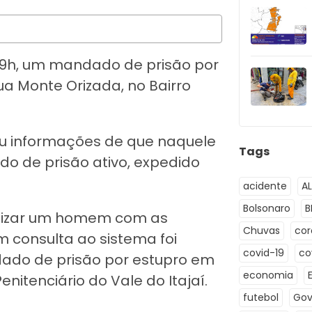
s 9h, um mandado de prisão por
ua Monte Orizada, no Bairro
eu informações de que naquele
Tags
 de prisão ativo, expedido
acidente
A
Bolsonaro
B
sualizar um homem com as
Chuvas
co
 consulta ao sistema foi
covid-19
co
ado de prisão por estupro em
economia
itenciário do Vale do Itajaí.
futebol
Gov