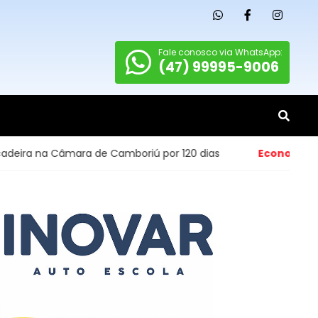
Fale conosco via WhatsApp:
(47) 99995-9006
na Câmara de Camboriú por 120 dias
Economia
- Abertur