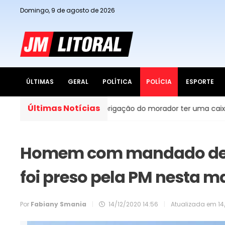
Domingo, 9 de agosto de 2026
ÚLTIMAS
GERAL
POLÍTICA
POLÍCIA
ESPORTE
Últimas Notícias
idades do Brasil, é obrigação do morador ter uma caixa d’águ
Homem com mandado de p
foi preso pela PM nesta
Por
Fabiany Smania
|
14/12/2020 14:56
|
Atualizada em
14