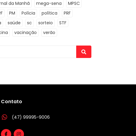
rnal da Manhã
mega-sena
MPSC
PF
PM
Polícia
política
PRF
a
saúde
sc
sorteio
STF
cina
vacinação
verão
Contato
(47) 99995-9006