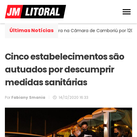
Últimas Notícias
Portella assume cadeira na Câmara de Camboriú por 120 dias
Cinco estabelecimentos são
autuados por descumprir
medidas sanitárias
Por
Fabiany Smania
|
14/12/2020 16:33