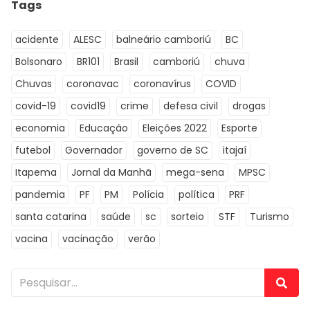
Tags
acidente
ALESC
balneário camboriú
BC
Bolsonaro
BR101
Brasil
camboriú
chuva
Chuvas
coronavac
coronavírus
COVID
covid-19
covid19
crime
defesa civil
drogas
economia
Educação
Eleições 2022
Esporte
futebol
Governador
governo de SC
itajaí
Itapema
Jornal da Manhã
mega-sena
MPSC
pandemia
PF
PM
Polícia
política
PRF
santa catarina
saúde
sc
sorteio
STF
Turismo
vacina
vacinação
verão