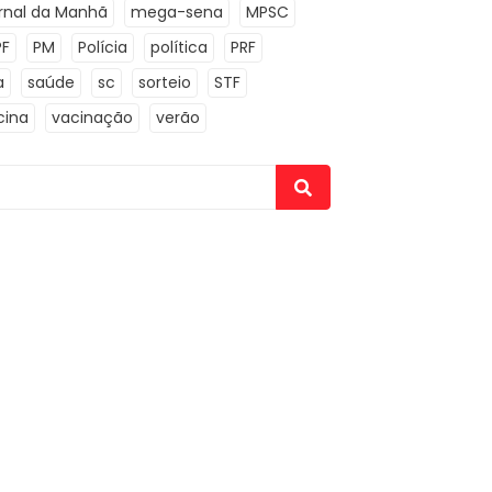
rnal da Manhã
mega-sena
MPSC
PF
PM
Polícia
política
PRF
a
saúde
sc
sorteio
STF
cina
vacinação
verão