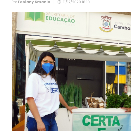
Por
Fabiany Smania
|
11/12/2020 18:10