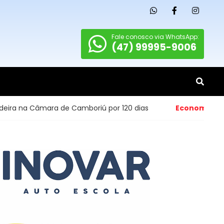
Fale conosco via WhatsApp:
(47) 99995-9006
amboriú por 120 dias
Economia
- Abertura de pequenos