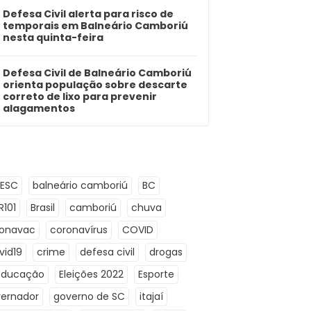
Defesa Civil alerta para risco de
temporais em Balneário Camboriú
nesta quinta-feira
Defesa Civil de Balneário Camboriú
orienta população sobre descarte
correto de lixo para prevenir
alagamentos
LESC
balneário camboriú
BC
R101
Brasil
camboriú
chuva
ronavac
coronavírus
COVID
vid19
crime
defesa civil
drogas
Educação
Eleições 2022
Esporte
ernador
governo de SC
itajaí