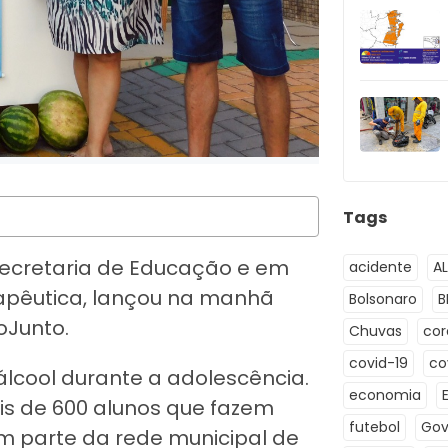
Tags
Secretaria de Educação e em
acidente
A
apêutica, lançou na manhã
Bolsonaro
B
oJunto.
Chuvas
co
covid-19
co
 álcool durante a adolescência.
economia
ais de 600 alunos que fazem
futebol
Gov
m parte da rede municipal de