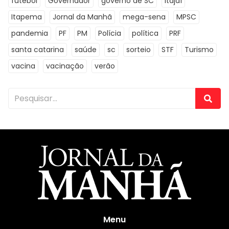
futebol
Governador
governo de SC
itajaí
Itapema
Jornal da Manhã
mega-sena
MPSC
pandemia
PF
PM
Polícia
política
PRF
santa catarina
saúde
sc
sorteio
STF
Turismo
vacina
vacinação
verão
Menu