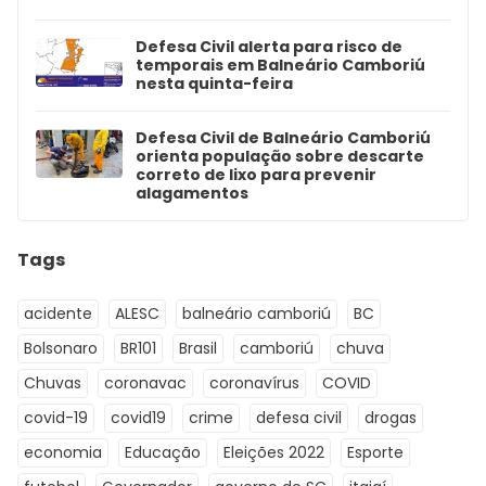
Defesa Civil alerta para risco de
temporais em Balneário Camboriú
nesta quinta-feira
Defesa Civil de Balneário Camboriú
orienta população sobre descarte
correto de lixo para prevenir
alagamentos
Tags
acidente
ALESC
balneário camboriú
BC
Bolsonaro
BR101
Brasil
camboriú
chuva
Chuvas
coronavac
coronavírus
COVID
covid-19
covid19
crime
defesa civil
drogas
economia
Educação
Eleições 2022
Esporte