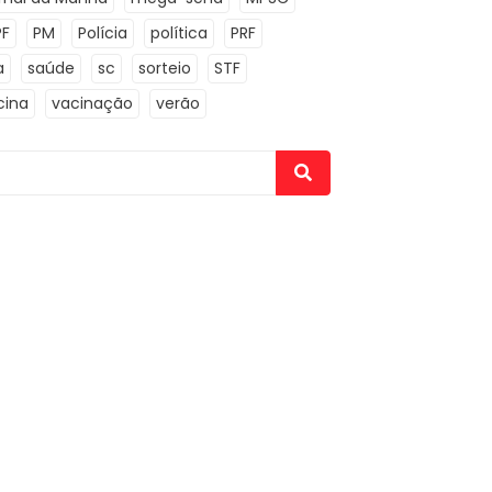
PF
PM
Polícia
política
PRF
a
saúde
sc
sorteio
STF
cina
vacinação
verão