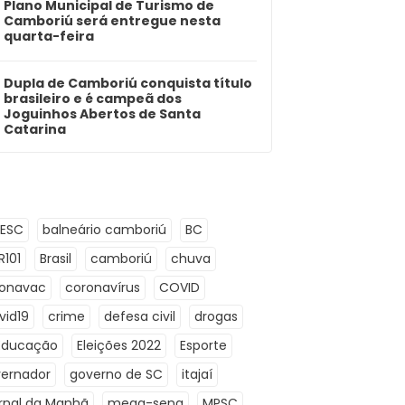
Plano Municipal de Turismo de
Camboriú será entregue nesta
quarta-feira
Dupla de Camboriú conquista título
brasileiro e é campeã dos
Joguinhos Abertos de Santa
Catarina
LESC
balneário camboriú
BC
R101
Brasil
camboriú
chuva
ronavac
coronavírus
COVID
vid19
crime
defesa civil
drogas
Educação
Eleições 2022
Esporte
ernador
governo de SC
itajaí
rnal da Manhã
mega-sena
MPSC