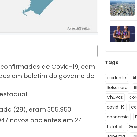
Tags
 confirmados de Covid-19, com
ados em boletim do governo do
acidente
A
Bolsonaro
B
 estadual:
Chuvas
co
covid-19
co
bado (28), eram 355.950
economia
047 novos pacientes em 24
futebol
Gov
Itapema
Jo