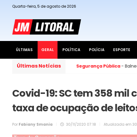
Quarta-feira, 5 de agosto de 2026
ÚLTIMAS
GERAL
POLÍTICA
POLÍCIA
ESPORTE
Últimas Notícias
 No Paço Municipal
Segurança Pública
- Balneário Camb
Covid-19: SC tem 358 mil 
taxa de ocupação de leito
Por
Fabiany Smania
|
30/11/2020 07:18
|
Atualizada em
30