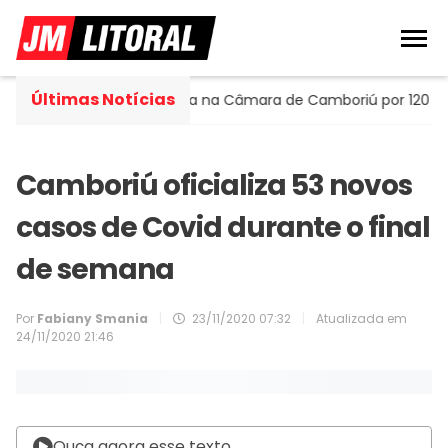
Últimas Notícias
 Portella assume cadeira na Câmara de Camboriú por 120 dias
Camboriú oficializa 53 novos
casos de Covid durante o final
de semana
Por
Fabiany Smania
|
23/11/2020 07:32
|
Atualizada em
24/11/2020 21:46
Ouça agora esse texto