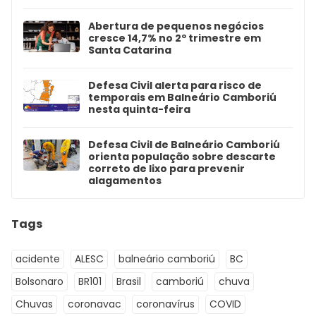
Abertura de pequenos negócios
cresce 14,7% no 2º trimestre em
Santa Catarina
Defesa Civil alerta para risco de
temporais em Balneário Camboriú
nesta quinta-feira
Defesa Civil de Balneário Camboriú
orienta população sobre descarte
correto de lixo para prevenir
alagamentos
Tags
acidente
ALESC
balneário camboriú
BC
Bolsonaro
BR101
Brasil
camboriú
chuva
Chuvas
coronavac
coronavírus
COVID