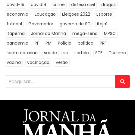
covid-19
covid19
crime
defesa civil
drogas
economia
Educação
Eleições 2022
Esporte
futebol
Governador
governo de SC
itajaí
Itapema
Jornal da Manhã
mega-sena
MPSC
pandemia
PF
PM
Polícia
política
PRF
santa catarina
saúde
sc
sorteio
STF
Turismo
vacina
vacinação
verão