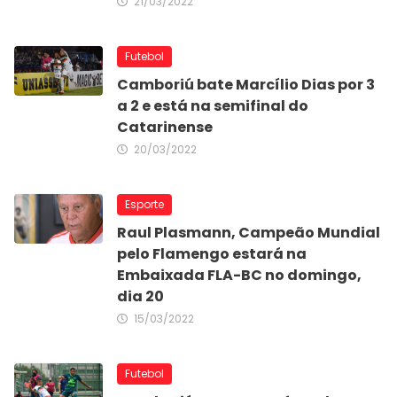
21/03/2022
Futebol
Camboriú bate Marcílio Dias por 3
a 2 e está na semifinal do
Catarinense
20/03/2022
Esporte
Raul Plasmann, Campeão Mundial
pelo Flamengo estará na
Embaixada FLA-BC no domingo,
dia 20
15/03/2022
Futebol