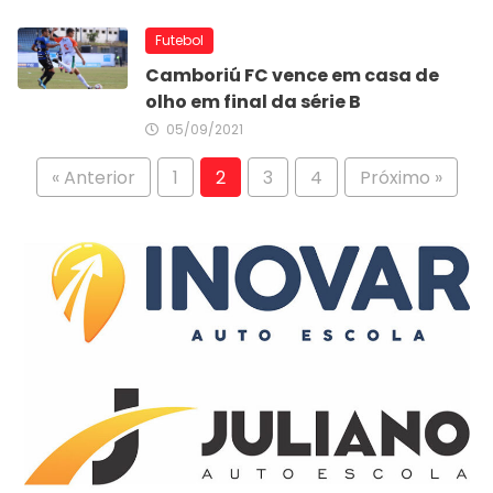
Futebol
Camboriú FC vence em casa de
olho em final da série B
05/09/2021
« Anterior
1
2
3
4
Próximo »