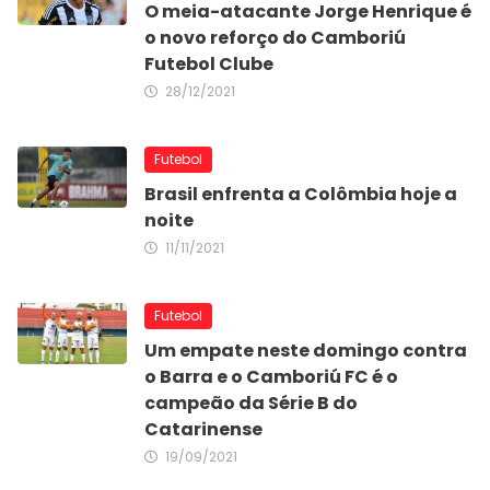
O meia-atacante Jorge Henrique é
o novo reforço do Camboriú
Futebol Clube
28/12/2021
Futebol
Brasil enfrenta a Colômbia hoje a
noite
11/11/2021
Futebol
Um empate neste domingo contra
o Barra e o Camboriú FC é o
campeão da Série B do
Catarinense
19/09/2021