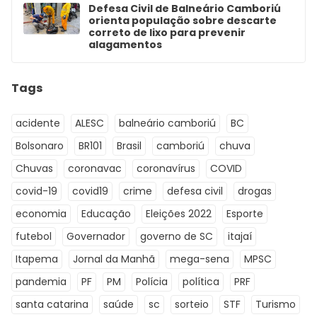
Defesa Civil de Balneário Camboriú
orienta população sobre descarte
correto de lixo para prevenir
alagamentos
Tags
acidente
ALESC
balneário camboriú
BC
Bolsonaro
BR101
Brasil
camboriú
chuva
Chuvas
coronavac
coronavírus
COVID
covid-19
covid19
crime
defesa civil
drogas
economia
Educação
Eleições 2022
Esporte
futebol
Governador
governo de SC
itajaí
Itapema
Jornal da Manhã
mega-sena
MPSC
pandemia
PF
PM
Polícia
política
PRF
santa catarina
saúde
sc
sorteio
STF
Turismo