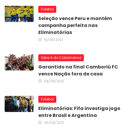
Futebol
Seleção vence Peru e mantém
campanha perfeita nas
Eliminatórias
10/09/2021
Série A do Catarinense
Garantido na final Camboriú FC
vence Nação fora de casa
08/09/2021
Futebol
Eliminatórias: Fifa investiga jogo
entre Brasil e Argentina
06/09/2021