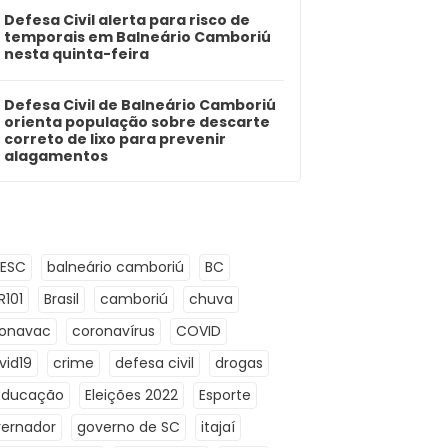
Defesa Civil alerta para risco de
temporais em Balneário Camboriú
nesta quinta-feira
Defesa Civil de Balneário Camboriú
orienta população sobre descarte
correto de lixo para prevenir
alagamentos
LESC
balneário camboriú
BC
R101
Brasil
camboriú
chuva
ronavac
coronavírus
COVID
vid19
crime
defesa civil
drogas
Educação
Eleições 2022
Esporte
ernador
governo de SC
itajaí