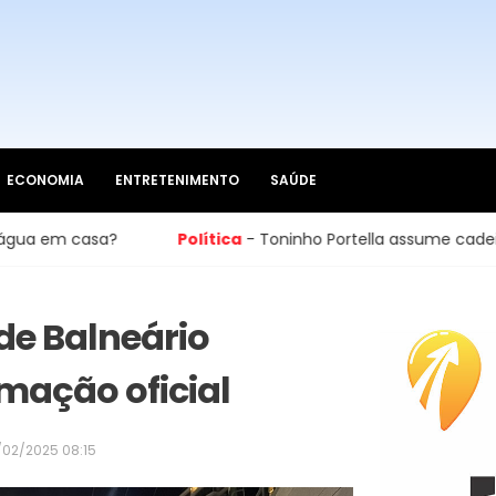
ECONOMIA
ENTRETENIMENTO
SAÚDE
olítica
- Toninho Portella assume cadeira na Câmara de Cambor
 de Balneário
mação oficial
/02/2025 08:15