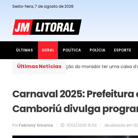
Sexta-feira, 7 de agosto de 2026
ÚLTIMAS
GERAL
POLÍTICA
POLÍCIA
ESPORTE
Últimas Notícias
 obrigação do morador ter uma caixa d’água em casa?
P
Carnaval 2025: Prefeitura
Camboriú divulga progra
Por
Fabiany Smania
|
11/02/2025 15:52
|
Atualizada em
12