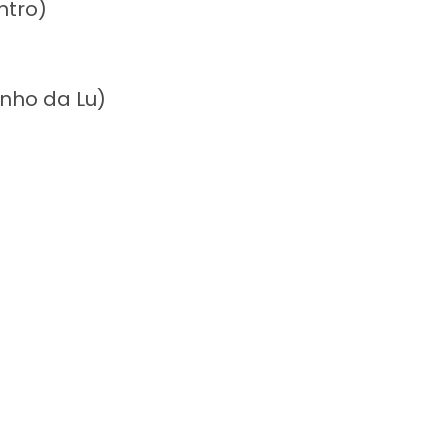
ntro)
inho da Lu)