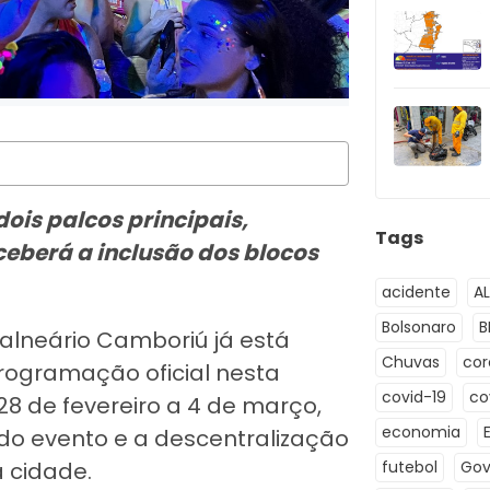
ois palcos principais,
Tags
eceberá a inclusão dos blocos
acidente
A
Bolsonaro
B
lneário Camboriú já está
Chuvas
co
programação oficial nesta
covid-19
co
 28 de fevereiro a 4 de março,
economia
 do evento e a descentralização
 cidade.
futebol
Gov