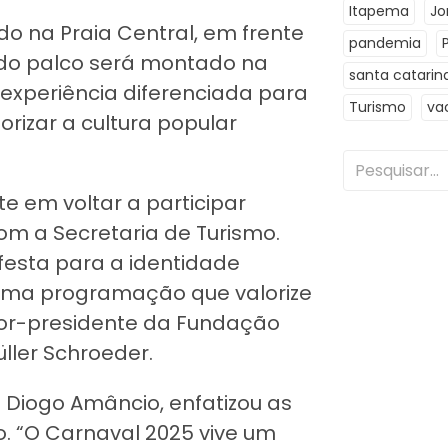
Itapema
Jo
do na Praia Central, em frente
pandemia
do palco será montado na
santa catarin
 experiência diferenciada para
Turismo
va
lorizar a cultura popular
e em voltar a participar
om a Secretaria de Turismo.
esta para a identidade
 uma programação que valorize
etor-presidente da Fundação
ller Schroeder.
l Diogo Amâncio, enfatizou as
. “O Carnaval 2025 vive um