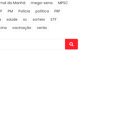
rnal da Manhã
mega-sena
MPSC
PF
PM
Polícia
política
PRF
a
saúde
sc
sorteio
STF
cina
vacinação
verão